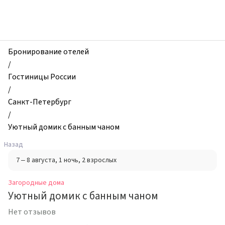
zhilibyli
-
Загородные
дома,
Уютный
Бронирование отелей
домик
/
с
Гостиницы России
банным
/
чаном,
Санкт-Петербург
Санкт-
/
Петербург,
Уютный домик с банным чаном
Россия
Назад
7 – 8 августа
, 1 ночь
, 2 взрослых
Загородные дома
Уютный домик с банным чаном
Нет отзывов