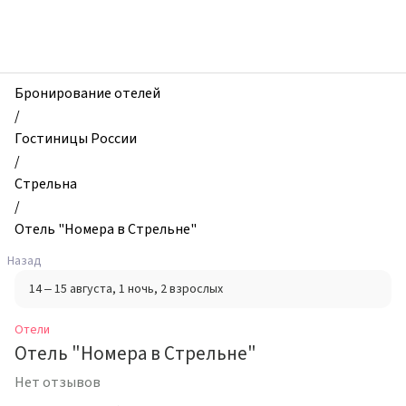
zhilibyli
-
Отели,
Отель
"Номера
Бронирование отелей
в
/
Стрельне",
Гостиницы России
Стрельна,
/
Россия
Стрельна
/
Отель "Номера в Стрельне"
Назад
14 – 15 августа
, 1 ночь
, 2 взрослых
Отели
Отель "Номера в Стрельне"
Нет отзывов