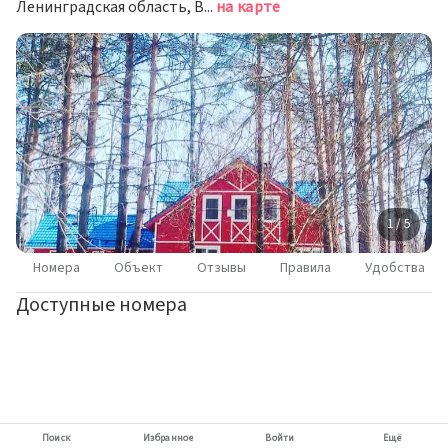
Ленинградская область, Волховский район район, дер. Загубье, ул. урочище Куйвасарь, д. 1
на карте
1 / 5
Номера
Объект
Отзывы
Правила
Удобства
Доступные номера
Поиск
Избранное
Войти
Ещё