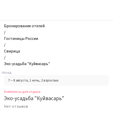
zhilibyli
-
Комплексы
для
отдыха,
Бронирование отелей
Эко-
/
усадьба
Гостиницы России
"Куйвасарь",
/
Свирица,
Свирица
Россия
/
Эко-усадьба "Куйвасарь"
Назад
7 – 8 августа
, 1 ночь
, 2 взрослых
Комплексы для отдыха
Эко-усадьба "Куйвасарь"
Нет отзывов