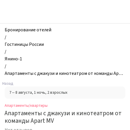
zhilibyli
-
Апартаменты
и
квартиры,
Бронирование отелей
Апартаменты
/
с
Гостиницы России
джакузи
/
и
Янино-1
кинотеатром
/
от
Апартаменты с джакузи и кинотеатром от команды Apart
команды
MV
Назад
Apart
7 – 8 августа
, 1 ночь
, 2 взрослых
MV,
Янино-1,
Апартаменты/квартиры
Россия
Апартаменты с джакузи и кинотеатром от
команды Apart MV