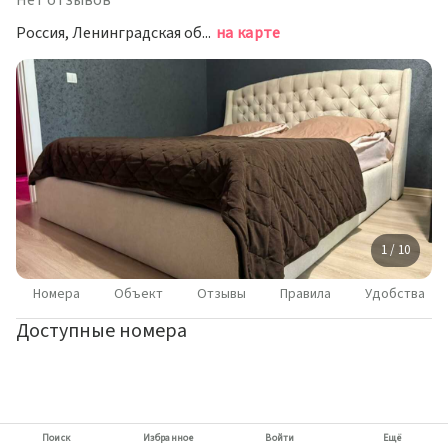
Нет отзывов
Россия, Ленинградская область, Всеволожский район, Заневское городское поселение, городской посёлок Янино-1, Новая улица, 14Ак1
на карте
1 / 10
Номера
Объект
Отзывы
Правила
Удобства
Доступные номера
Поиск
Избранное
Войти
Ещё