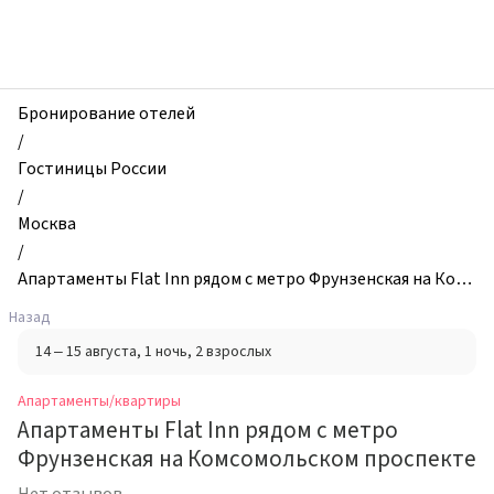
zhilibyli
-
Апартаменты
и
квартиры,
Бронирование отелей
Апартаменты
/
Flat
Гостиницы России
Inn
/
рядом
Москва
с
/
метро
Апартаменты Flat Inn рядом с метро Фрунзенская на Комс
Фрунзенская
омольском проспекте
Назад
на
14 – 15 августа
, 1 ночь
, 2 взрослых
Комсомольском
проспекте,
Апартаменты/квартиры
Москва,
Апартаменты Flat Inn рядом с метро
Россия
Фрунзенская на Комсомольском проспекте