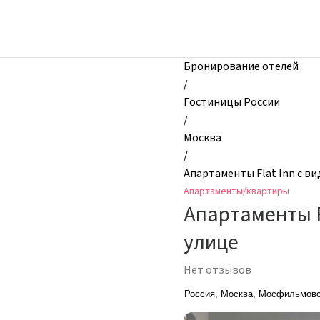
zhilibyli
-
Апартаменты
и
Бронирование отелей
квартиры,
/
Апартаменты
Гостиницы России
Flat
/
Inn
Москва
с
/
видом
Апартаменты Flat Inn с в
на
Апартаменты/квартиры
МГУ
Апартаменты F
на
Мосфильмовской
улице
улице,
Москва,
Нет отзывов
Россия
Россия, Москва, Мосфильмовс