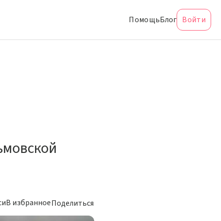
Помощь
Блог
Войти
льмовской
си
В избранное
Поделиться