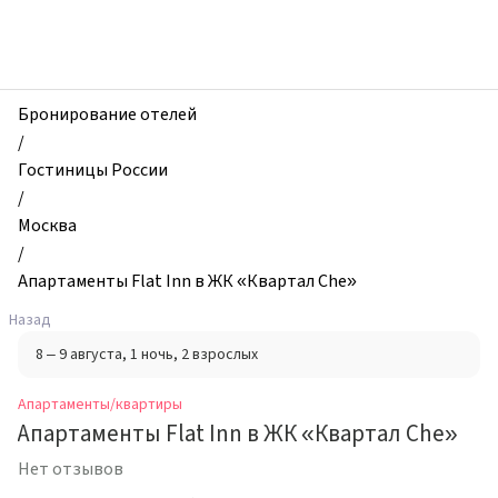
zhilibyli
-
Апартаменты
и
квартиры,
Бронирование отелей
Апартаменты
/
Flat
Гостиницы России
Inn
/
в
Москва
ЖК
/
«Квартал
Апартаменты Flat Inn в ЖК «Квартал Che»
Che»,
Назад
Москва,
8 – 9 августа
, 1 ночь
, 2 взрослых
Россия
Апартаменты/квартиры
Апартаменты Flat Inn в ЖК «Квартал Che»
Нет отзывов