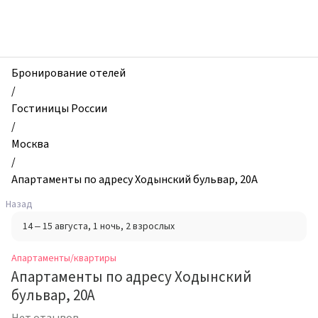
zhilibyli
-
Апартаменты
и
квартиры,
Бронирование отелей
Апартаменты
/
по
Гостиницы России
адресу
/
Ходынский
Москва
бульвар,
/
20А,
Апартаменты по адресу Ходынский бульвар, 20А
Москва,
Назад
Россия
14 – 15 августа
, 1 ночь
, 2 взрослых
Апартаменты/квартиры
Апартаменты по адресу Ходынский
бульвар, 20А