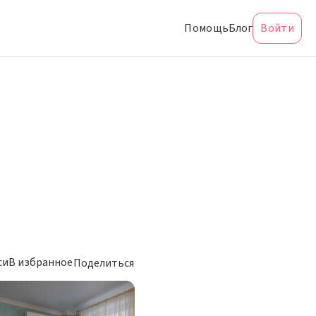
Помощь
Блог
Войти
си
В избранное
Поделиться