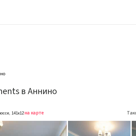
ино
ments в Аннино
на карте
Так
оссе, 141к12