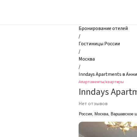
zhilibyli
-
Апартаменты
и
Бронирование отелей
квартиры,
/
Inndays
Гостиницы России
Apartments
/
в
Москва
Аннино,
/
Москва,
Inndays Apartments в Анн
Россия
Апартаменты/квартиры
Inndays Apart
Нет отзывов
Россия, Москва, Варшавское ш