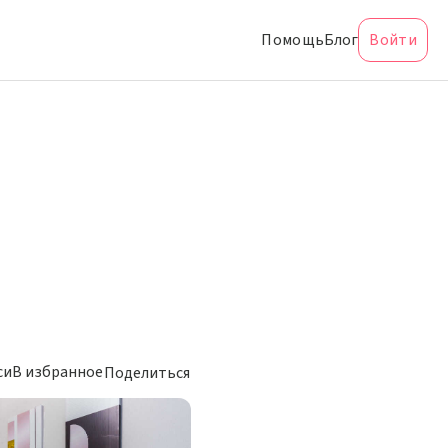
Помощь
Блог
Войти
си
В избранное
Поделиться