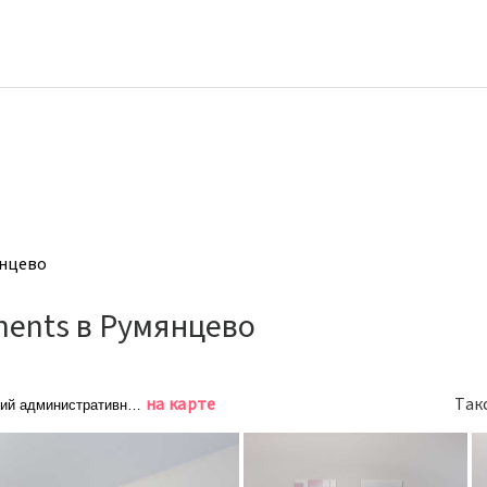
янцево
ments в Румянцево
на карте
Так
ий административный округ, район Коммунарка, квартал № 2, 5с5