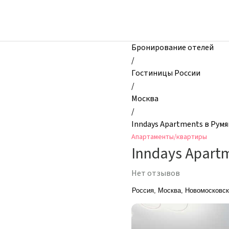
zhilibyli
-
Апартаменты
и
Бронирование отелей
квартиры,
/
Inndays
Гостиницы России
Apartments
/
в
Москва
Румянцево,
/
Москва,
Inndays Apartments в Рум
Россия
Апартаменты/квартиры
Inndays Apart
Нет отзывов
Россия, Москва, Новомосковск