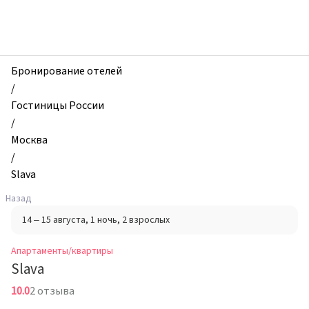
zhilibyli
-
Апартаменты
и
квартиры,
Бронирование отелей
Slava,
/
Москва,
Гостиницы России
Россия
/
Москва
/
Slava
Назад
14 – 15 августа
, 1 ночь
, 2 взрослых
Апартаменты/квартиры
Slava
10.0
2 отзыва