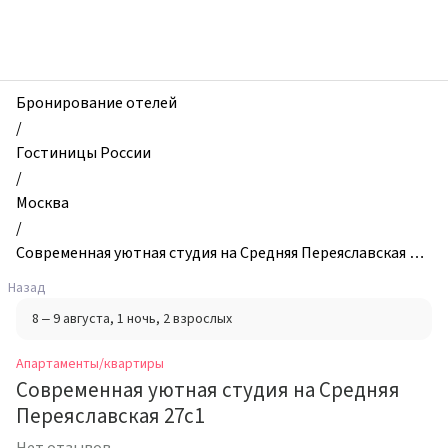
zhilibyli
-
Апартаменты
и
квартиры,
Бронирование отелей
Современная
/
уютная
Гостиницы России
студия
/
на
Москва
Средняя
/
Переяславская
Современная уютная студия на Средняя Переяславская 27с
27с1,
1
Назад
Москва,
8 – 9 августа
, 1 ночь
, 2 взрослых
Россия
Апартаменты/квартиры
Современная уютная студия на Средняя
Переяславская 27с1