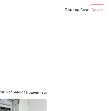
Помощь
Блог
Войти
си
В избранное
Поделиться