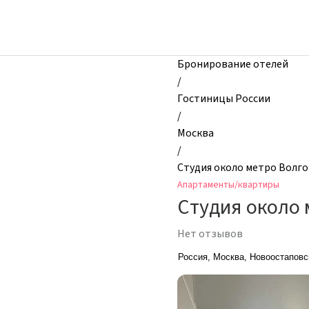
zhilibyli
-
Апартаменты
и
Бронирование отелей
квартиры,
/
Студия
Гостиницы России
около
/
метро
Москва
Волгоградский
/
проспект,
Студия около метро Волг
Москва,
Апартаменты/квартиры
Россия
Студия около 
Нет отзывов
Россия, Москва, Новоостаповс