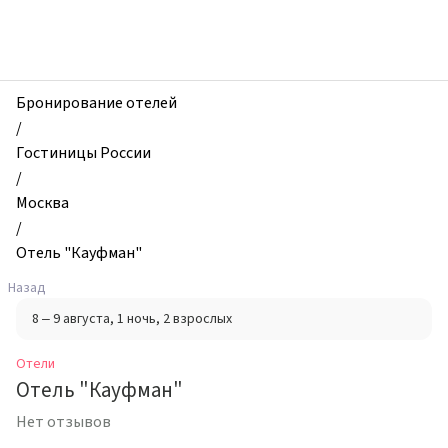
zhilibyli
-
Отели,
Отель
"Кауфман",
Бронирование отелей
Москва,
/
Россия
Гостиницы России
/
Москва
/
Отель "Кауфман"
Назад
8 – 9 августа
, 1 ночь
, 2 взрослых
Отели
Отель "Кауфман"
Нет отзывов