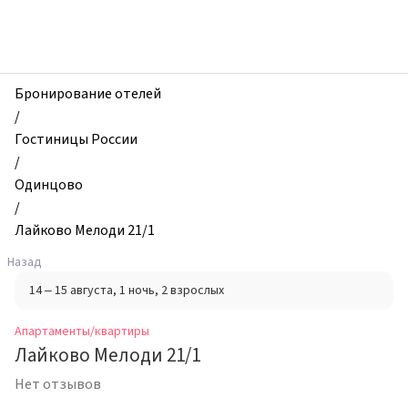
zhilibyli
-
Апартаменты
и
квартиры,
Бронирование отелей
Лайково
/
Мелоди
Гостиницы России
21/1,
/
Одинцово,
Одинцово
Россия
/
Лайково Мелоди 21/1
Назад
14 – 15 августа
, 1 ночь
, 2 взрослых
Апартаменты/квартиры
Лайково Мелоди 21/1
Нет отзывов