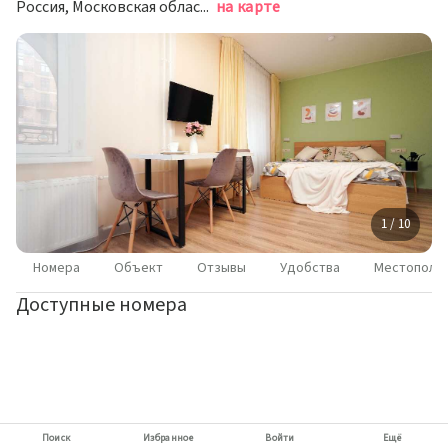
Россия, Московская область, Одинцово, Лайково Мелоди 21/1
на карте
1 / 10
Номера
Объект
Отзывы
Удобства
Местополо
Доступные номера
Поиск
Избранное
Войти
Ещё