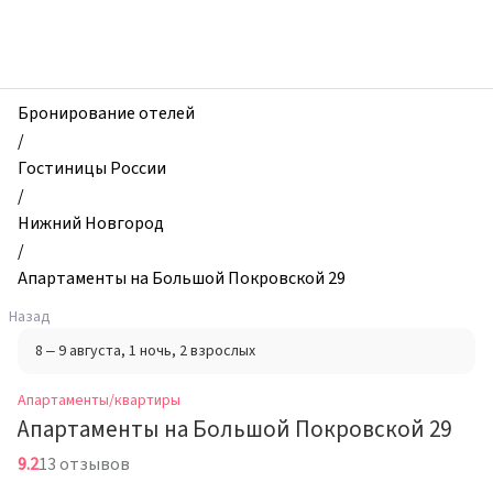
zhilibyli
-
Апартаменты
и
квартиры,
Бронирование отелей
Апартаменты
/
на
Гостиницы России
Большой
/
Покровской
Нижний Новгород
29,
/
Нижний
Апартаменты на Большой Покровской 29
Новгород,
Назад
Россия
8 – 9 августа
, 1 ночь
, 2 взрослых
Апартаменты/квартиры
Апартаменты на Большой Покровской 29
9.2
13 отзывов