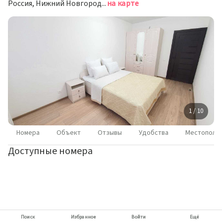
Россия, Нижний Новгород, улица Героя Советского Союза Сафронова, 5
на карте
1 / 10
Номера
Объект
Отзывы
Удобства
Местополо
Доступные номера
Поиск
Избранное
Войти
Ещё