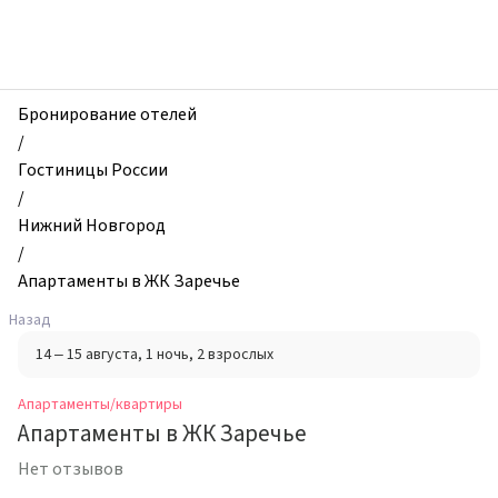
zhilibyli
-
Апартаменты
и
квартиры,
Бронирование отелей
Апартаменты
/
в
Гостиницы России
ЖК
/
Заречье,
Нижний Новгород
Нижний
/
Новгород,
Апартаменты в ЖК Заречье
Россия
Назад
14 – 15 августа
, 1 ночь
, 2 взрослых
Апартаменты/квартиры
Апартаменты в ЖК Заречье
Нет отзывов