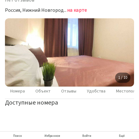
Нет отзывов
Россия, Нижний Новгород, улица Октябрьской Революции, 45А
на карте
1 / 10
Номера
Объект
Отзывы
Удобства
Местополо
Доступные номера
Поиск
Избранное
Войти
Ещё