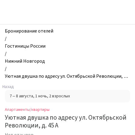
zhilibyli
-
Апартаменты
и
квартиры,
Бронирование отелей
Уютная
/
двушка
Гостиницы России
по
/
адресу
Нижний Новгород
ул.
/
Октябрьской
Уютная двушка по адресу ул. Октябрьской Революции, д.
Революции,
45 А
Назад
д.
7 – 8 августа
, 1 ночь
, 2 взрослых
45
А,
Апартаменты/квартиры
Нижний
Уютная двушка по адресу ул. Октябрьской
Новгород,
Революции, д. 45 А
Россия