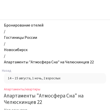
zhilibyli
-
Апартаменты
и
квартиры,
Бронирование отелей
Апартаменты
/
"Aтмосферa
Гостиницы России
Снa"
/
на
Новосибирск
Челюскинцев
/
22,
Апартаменты "Aтмосферa Снa" на Челюскинцев 22
Новосибирск,
Назад
Россия
14 – 15 августа
, 1 ночь
, 2 взрослых
Апартаменты/квартиры
Апартаменты "Aтмосферa Снa" на
Челюскинцев 22