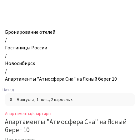
zhilibyli
-
Апартаменты
и
квартиры,
Бронирование отелей
Апартаменты
/
"Атмосфера
Гостиницы России
Сна"
/
на
Новосибирск
Ясный
/
берег
Апартаменты "Атмосфера Сна" на Ясный берег 10
10,
Назад
Новосибирск,
8 – 9 августа
, 1 ночь
, 2 взрослых
Россия
Апартаменты/квартиры
Апартаменты "Атмосфера Сна" на Ясный
берег 10