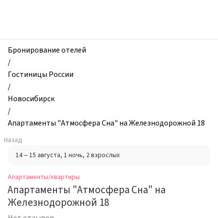
zhilibyli
-
Апартаменты
и
квартиры,
Бронирование отелей
Апартаменты
/
"Aтмосферa
Гостиницы России
Снa"
/
на
Новосибирск
Железнодорожной
/
18,
Апартаменты "Aтмосферa Снa" на Железнодорожной 18
Новосибирск,
Назад
Россия
14 – 15 августа
, 1 ночь
, 2 взрослых
Апартаменты/квартиры
Апартаменты "Aтмосферa Снa" на
Железнодорожной 18