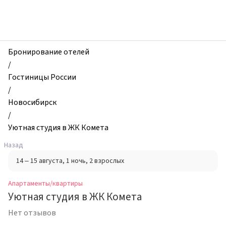
zhilibyli
-
Апартаменты
и
квартиры,
Бронирование отелей
Уютная
/
студия
Гостиницы России
в
/
ЖК
Новосибирск
Комета,
/
Новосибирск,
Уютная студия в ЖК Комета
Россия
Назад
14 – 15 августа
, 1 ночь
, 2 взрослых
Апартаменты/квартиры
Уютная студия в ЖК Комета
Нет отзывов