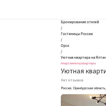
zhilibyli
-
Апартаменты
и
Бронирование отелей
квартиры,
/
Уютная
Гостиницы России
кваpтиpа
/
на
Орск
Ялтинской
/
87,
Уютная кваpтиpа на Ялтин
Орск,
Апартаменты/квартиры
Россия
Уютная кваpти
Нет отзывов
Россия, Оренбургская область