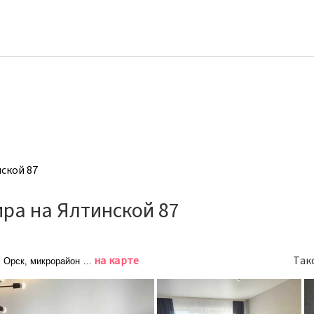
ской 87
pа на Ялтинской 87
на карте
Так
, Орск, микрорайон Новый город, Ялтинская улица, 87