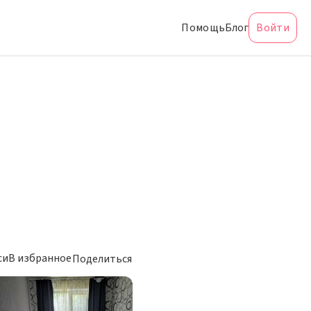
Помощь
Блог
Войти
си
В избранное
Поделиться