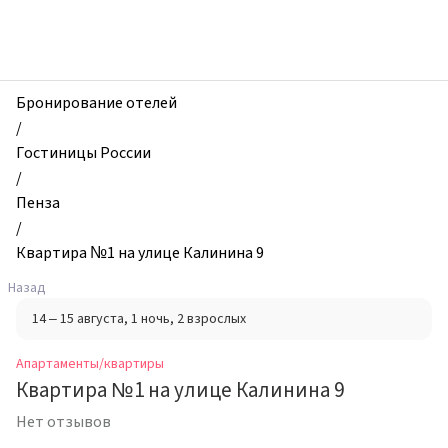
zhilibyli
-
Апартаменты
и
квартиры,
Бронирование отелей
Квартира
/
№1
Гостиницы России
на
/
улице
Пенза
Калинина
/
9,
Квартира №1 на улице Калинина 9
Пенза,
Назад
Россия
14 – 15 августа
, 1 ночь
, 2 взрослых
Апартаменты/квартиры
Квартира №1 на улице Калинина 9
Нет отзывов