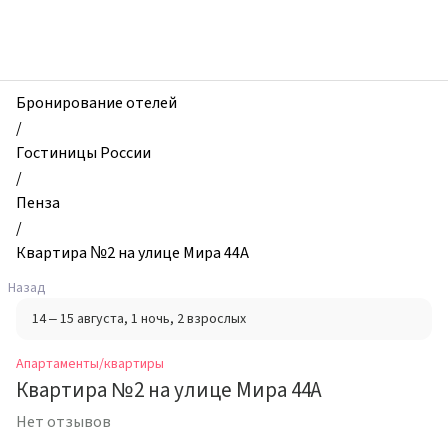
zhilibyli
-
Апартаменты
и
квартиры,
Бронирование отелей
Квартира
/
№2
Гостиницы России
на
/
улице
Пенза
Мира
/
44А,
Квартира №2 на улице Мира 44А
Пенза,
Назад
Россия
14 – 15 августа
, 1 ночь
, 2 взрослых
Апартаменты/квартиры
Квартира №2 на улице Мира 44А
Нет отзывов