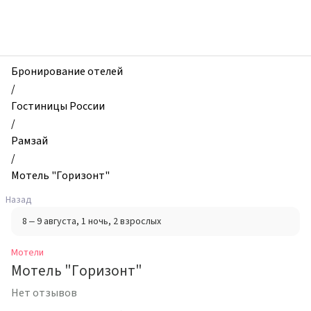
zhilibyli
-
Мотели,
Мотель
"Горизонт",
Бронирование отелей
Рамзай,
/
Россия
Гостиницы России
/
Рамзай
/
Мотель "Горизонт"
Назад
8 – 9 августа
, 1 ночь
, 2 взрослых
Мотели
Мотель "Горизонт"
Нет отзывов