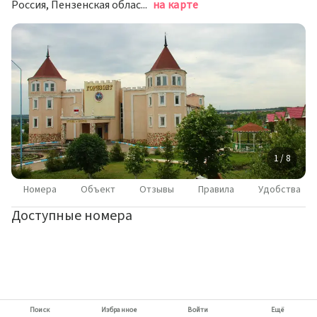
Россия, Пензенская область, Мокшанский район, Рамзайский сельсовет, село Рамзай, 612 км /д Москва-Челябинск
на карте
1 / 8
Номера
Объект
Отзывы
Правила
Удобства
Доступные номера
Поиск
Избранное
Войти
Ещё