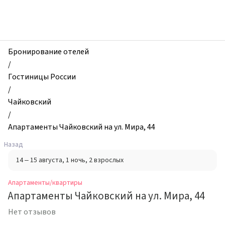
zhilibyli
-
Апартаменты
и
квартиры,
Бронирование отелей
Апартаменты
/
Чайковский
Гостиницы России
на
/
ул.
Чайковский
Мира,
/
44,
Апартаменты Чайковский на ул. Мира, 44
Чайковский,
Назад
Россия
14 – 15 августа
, 1 ночь
, 2 взрослых
Апартаменты/квартиры
Апартаменты Чайковский на ул. Мира, 44
Нет отзывов