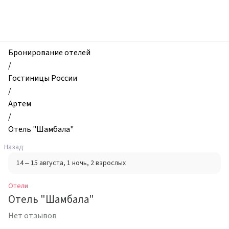
zhilibyli
-
Отели,
Отель
"Шамбала",
Бронирование отелей
Артем,
/
Россия
Гостиницы России
/
Артем
/
Отель "Шамбала"
Назад
14 – 15 августа
, 1 ночь
, 2 взрослых
Отели
Отель "Шамбала"
Нет отзывов