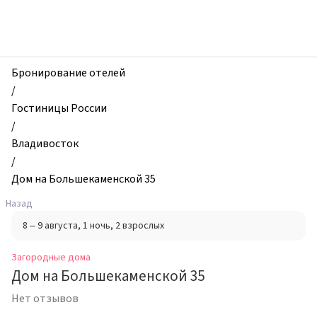
zhilibyli
-
Загородные
дома,
Дом
Бронирование отелей
на
/
Большекаменской
Гостиницы России
35,
/
Владивосток,
Владивосток
Россия
/
Дом на Большекаменской 35
Назад
8 – 9 августа
, 1 ночь
, 2 взрослых
Загородные дома
Дом на Большекаменской 35
Нет отзывов