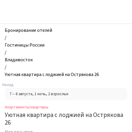
zhilibyli
-
Апартаменты
и
квартиры,
Бронирование отелей
Уютная
/
квартира
Гостиницы России
с
/
лоджией
Владивосток
на
/
Острякова
Уютная квартира с лоджией на Острякова 26
26,
Назад
Владивосток,
7 – 8 августа
, 1 ночь
, 2 взрослых
Россия
Апартаменты/квартиры
Уютная квартира с лоджией на Острякова
26