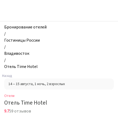
zhilibyli
-
Отели,
Отель
Time
Бронирование отелей
Hotel,
/
Владивосток,
Гостиницы России
Россия
/
Владивосток
/
Отель Time Hotel
Назад
14 – 15 августа
, 1 ночь
, 2 взрослых
Отели
Отель Time Hotel
9.7
59 отзывов