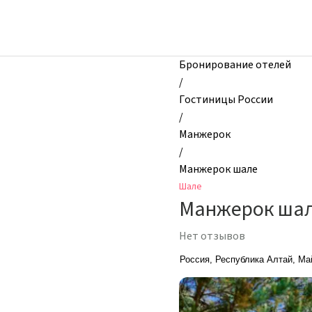
zhilibyli
-
Шале,
Манжерок
Бронирование отелей
шале,
/
Манжерок,
Гостиницы России
Россия
/
Манжерок
/
Манжерок шале
Шале
Манжерок ша
Нет отзывов
Россия, Республика Алтай, Ма