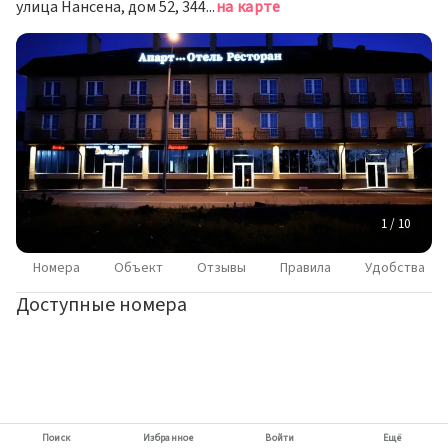
улица Нансена, дом 52, 344012 Rostov on Don, Russia, Ростов-на-Дону
на карте
1 / 10
Номера
Объект
Отзывы
Правила
Удобства
Доступные номера
Поиск
Избранное
Войти
Ещё