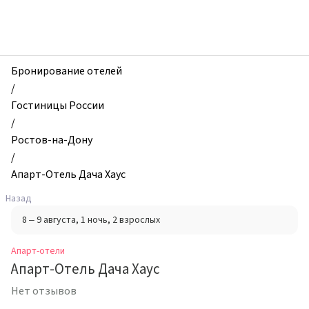
zhilibyli
-
Апарт-
отели,
Апарт-
Бронирование отелей
Отель
/
Дача
Гостиницы России
Хаус,
/
Ростов-
Ростов-на-Дону
на-
/
Дону,
Апарт-Отель Дача Хаус
Россия
Назад
8 – 9 августа
, 1 ночь
, 2 взрослых
Апарт-отели
Апарт-Отель Дача Хаус
Нет отзывов