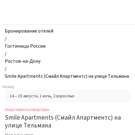
zhilibyli
-
Апартаменты
и
квартиры,
Бронирование отелей
Smile
/
Apartments
Гостиницы России
(Смайл
/
Апартментс)
Ростов-на-Дону
на
/
улице
Smile Apartments (Смайл Апартментс) на улице Тельмана
Тельмана,
Назад
Ростов-
14 – 15 августа
, 1 ночь
, 2 взрослых
на-
Дону,
Апартаменты/квартиры
Россия
Smile Apartments (Смайл Апартментс) на
улице Тельмана