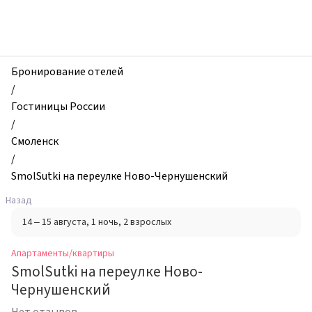
zhilibyli
-
Апартаменты
и
квартиры,
Бронирование отелей
SmolSutki
/
на
Гостиницы России
переулке
/
Ново-
Смоленск
Чернушенский,
/
Смоленск,
SmolSutki на переулке Ново-Чернушенский
Россия
Назад
14 – 15 августа
, 1 ночь
, 2 взрослых
Апартаменты/квартиры
SmolSutki на переулке Ново-
Чернушенский