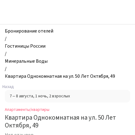
zhilibyli
-
Апартаменты
и
квартиры,
Бронирование отелей
Квартира
/
Однокомнатная
Гостиницы России
на
/
ул.
Минеральные Воды
50
/
Лет
Квартира Однокомнатная на ул. 50 Лет Октября, 49
Октября,
Назад
49,
7 – 8 августа
, 1 ночь
, 2 взрослых
Минеральные
Воды,
Апартаменты/квартиры
Россия
Квартира Однокомнатная на ул. 50 Лет
Октября, 49