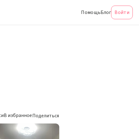
Помощь
Блог
Войти
си
В избранное
Поделиться