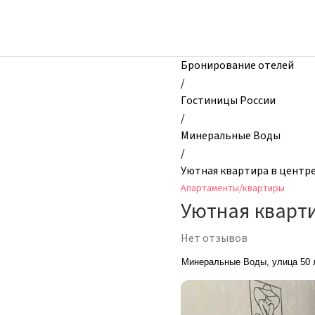
zhilibyli
-
Апартаменты
и
Бронирование отелей
квартиры,
/
Уютная
Гостиницы России
квартира
/
в
Минеральные Воды
центре
/
города,
Уютная квартира в центр
Минеральные
Апартаменты/квартиры
Воды,
Уютная кварти
Россия
Нет отзывов
Минеральные Воды, улица 50 л