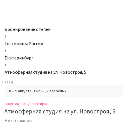
zhilibyli
-
Апартаменты
и
квартиры,
Бронирование отелей
Атмосферная
/
студия
Гостиницы России
на
/
ул.
Екатеринбург
Новостроя,
/
5,
Атмосферная студия на ул. Новостроя, 5
Екатеринбург,
Назад
Россия
8 – 9 августа
, 1 ночь
, 2 взрослых
Апартаменты/квартиры
Атмосферная студия на ул. Новостроя, 5
Нет отзывов