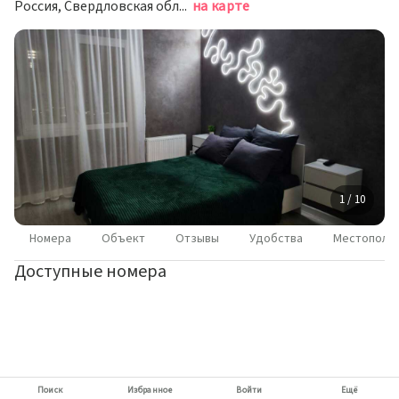
Россия, Свердловская область, Екатеринбург, улица Новостроя, 5
на карте
1 / 10
Номера
Объект
Отзывы
Удобства
Местополо
Доступные номера
Поиск
Избранное
Войти
Ещё