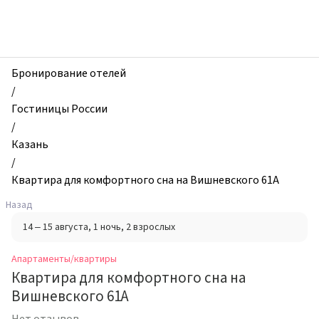
zhilibyli
-
Апартаменты
и
квартиры,
Бронирование отелей
Квартира
/
для
Гостиницы России
комфортного
/
сна
Казань
на
/
Вишневского
Квартира для комфортного сна на Вишневского 61А
61А,
Назад
Казань,
14 – 15 августа
, 1 ночь
, 2 взрослых
Россия
Апартаменты/квартиры
Квартира для комфортного сна на
Вишневского 61А