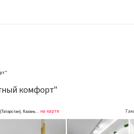
рт"
тный комфорт"
на карте
Так
(Татарстан), Казань, Портовая улица, 37к1