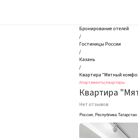
zhilibyli
-
Апартаменты
и
Бронирование отелей
квартиры,
/
Квартира
Гостиницы России
"Мятный
/
комфорт",
Казань
Казань,
/
Россия
Квартира "Мятный комфо
Апартаменты/квартиры
Квартира "Мя
Нет отзывов
Россия, Республика Татарстан 