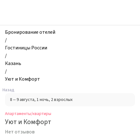
zhilibyli
-
Апартаменты
и
квартиры,
Бронирование отелей
Уют
/
и
Гостиницы России
Комфорт,
/
Казань,
Казань
Россия
/
Уют и Комфорт
Назад
8 – 9 августа
, 1 ночь
, 2 взрослых
Апартаменты/квартиры
Уют и Комфорт
Нет отзывов