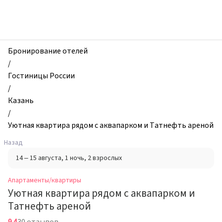
zhilibyli
-
Апартаменты
и
квартиры,
Бронирование отелей
Уютная
/
квартира
Гостиницы России
рядом
/
с
Казань
аквапарком
/
и
Уютная квартира рядом с аквапарком и Татнефть ареной
Татнефть
Назад
ареной,
14 – 15 августа
, 1 ночь
, 2 взрослых
Казань,
Россия
Апартаменты/квартиры
Уютная квартира рядом с аквапарком и
Татнефть ареной