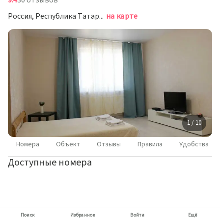
9.4
30 отзывов
Россия, Республика Татарстан (Татарстан), Казань, улица Четаева, 14Ак2
на карте
1 / 10
Номера
Объект
Отзывы
Правила
Удобства
Доступные номера
Поиск
Избранное
Войти
Ещё