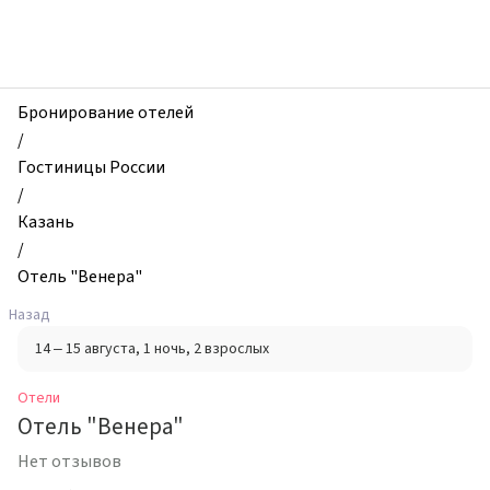
zhilibyli
-
Отели,
Отель
"Венера",
Бронирование отелей
Казань,
/
Россия
Гостиницы России
/
Казань
/
Отель "Венера"
Назад
14 – 15 августа
, 1 ночь
, 2 взрослых
Отели
Отель "Венера"
Нет отзывов