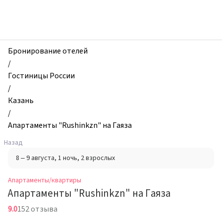
zhilibyli
-
Апартаменты
и
квартиры,
Бронирование отелей
Апартаменты
/
"Rushinkzn"
Гостиницы России
на
/
Гаяза,
Казань
Казань,
/
Россия
Апартаменты "Rushinkzn" на Гаяза
Назад
8 – 9 августа
, 1 ночь
, 2 взрослых
Апартаменты/квартиры
Апартаменты "Rushinkzn" на Гаяза
9.0
152 отзыва