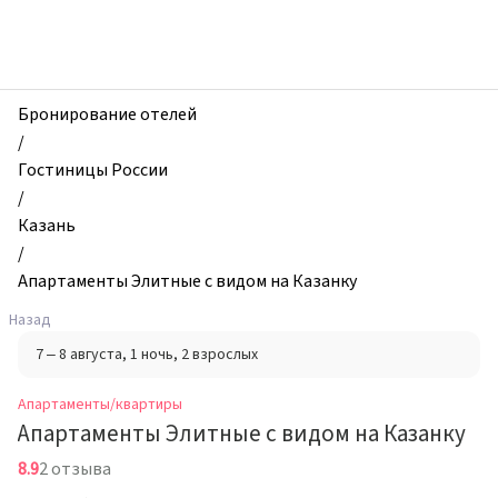
zhilibyli
-
Апартаменты
и
квартиры,
Бронирование отелей
Апартаменты
/
Элитные
Гостиницы России
с
/
видом
Казань
на
/
Казанку,
Апартаменты Элитные с видом на Казанку
Казань,
Назад
Россия
7 – 8 августа
, 1 ночь
, 2 взрослых
Апартаменты/квартиры
Апартаменты Элитные с видом на Казанку
8.9
2 отзыва