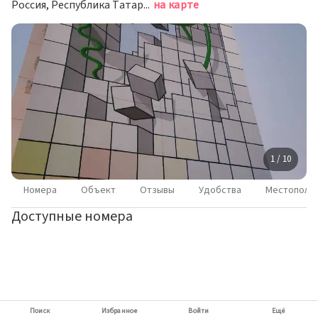
Россия, Республика Татарстан (Татарстан), Нижнекамск, проспект Шинников, 23
на карте
1 / 10
Номера
Объект
Отзывы
Удобства
Местополо
Доступные номера
Поиск
Избранное
Войти
Ещё