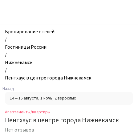
zhilibyli
-
Апартаменты
и
квартиры,
Бронирование отелей
Пентхаус
/
в
Гостиницы России
центре
/
города
Нижнекамск
Нижнекамск,
/
Нижнекамск,
Пентхаус в центре города Нижнекамск
Россия
Назад
14 – 15 августа
, 1 ночь
, 2 взрослых
Апартаменты/квартиры
Пентхаус в центре города Нижнекамск
Нет отзывов