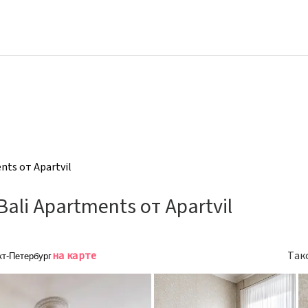
ts от Apartvil
li Apartments от Apartvil
на карте
Так
кт-Петербург