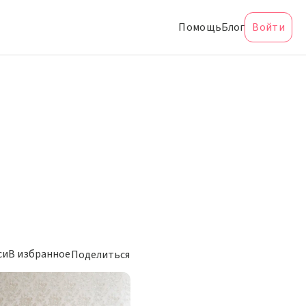
Помощь
Блог
Войти
си
В избранное
Поделиться