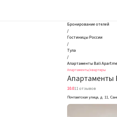
zhilibyli
-
Апартаменты
и
Бронирование отелей
квартиры,
/
Апартаменты
Гостиницы России
Bali
/
Apartments
Тула
от
/
Apartvil,
Апартаменты Bali Apartmen
Тула,
Апартаменты/квартиры
Россия
Апартаменты Ba
10.0
11 отзывов
Почтамтская улица, д. 11, Сан