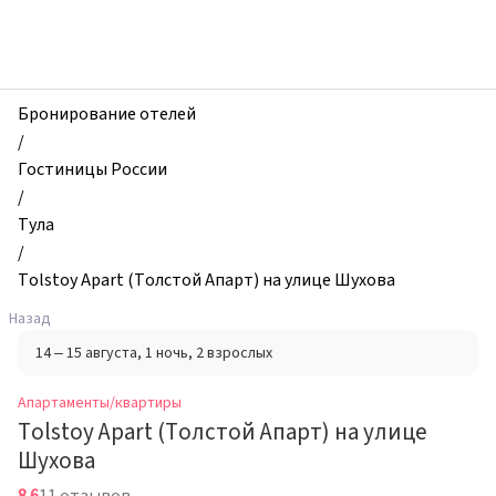
zhilibyli
-
Апартаменты
и
квартиры,
Бронирование отелей
Tolstoy
/
Apart
Гостиницы России
(Толстой
/
Апарт)
Тула
на
/
улице
Tolstoy Apart (Толстой Апарт) на улице Шухова
Шухова,
Назад
Тула,
14 – 15 августа
, 1 ночь
, 2 взрослых
Россия
Апартаменты/квартиры
Tolstoy Apart (Толстой Апарт) на улице
Шухова