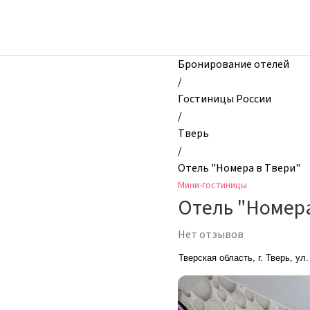
zhilibyli
-
Мини-
гостиницы,
Бронирование отелей
Отель
/
"Номера
Гостиницы России
в
/
Твери",
Тверь
Тверь,
/
Россия
Отель "Номера в Твери"
Мини-гостиницы
Отель "Номера
Нет отзывов
Тверская область, г. Тверь, ул.