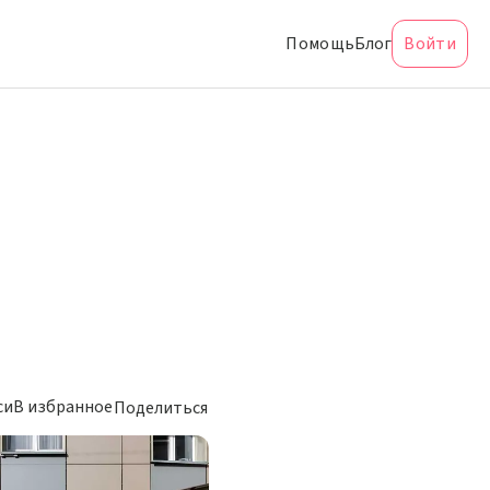
Помощь
Блог
Войти
си
В избранное
Поделиться