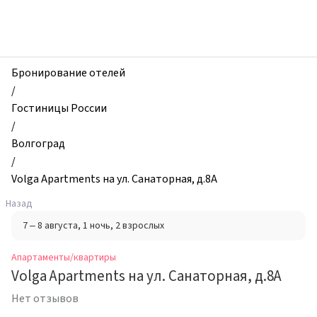
zhilibyli
-
Апартаменты
и
квартиры,
Бронирование отелей
Volga
/
Apartments
Гостиницы России
на
/
ул.
Волгоград
Санаторная,
/
д.8А,
Volga Apartments на ул. Санаторная, д.8А
Волгоград,
Назад
Россия
7 – 8 августа
, 1 ночь
, 2 взрослых
Апартаменты/квартиры
Volga Apartments на ул. Санаторная, д.8А
Нет отзывов